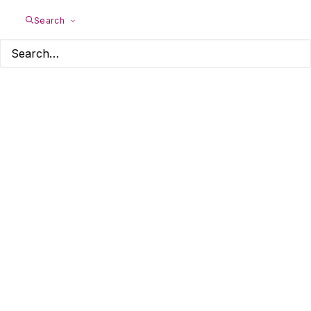
Search
Navigation
Start
Über mich
Angebote
Hochsensibilität
Bücher
Newsletter
Kontakt
Hensel Coaching