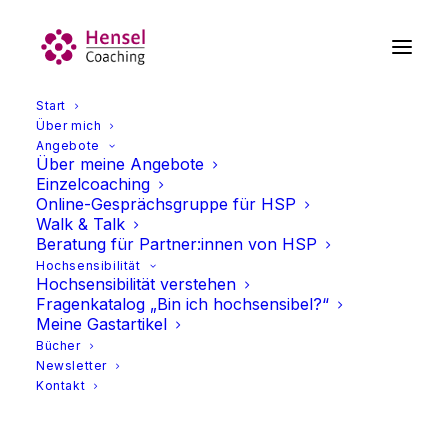
Start
Über mich
Angebote
Über meine Angebote
Einzelcoaching
Online-Gesprächsgruppe für HSP
Walk & Talk
Beratung für Partner:innen von HSP
Hochsensibilität
Raum für Hochsensible
Hochsensibilität verstehen
Fragenkatalog „Bin ich hochsensibel?“
Meine Gastartikel
Hier werden Sie gesehen, verstanden und
Bücher
ernst genommen. Sie können sich in Ruhe
Newsletter
verorten, individuelle Problemlösungen finden
Kontakt
und stimmige Perspektiven entwickeln.