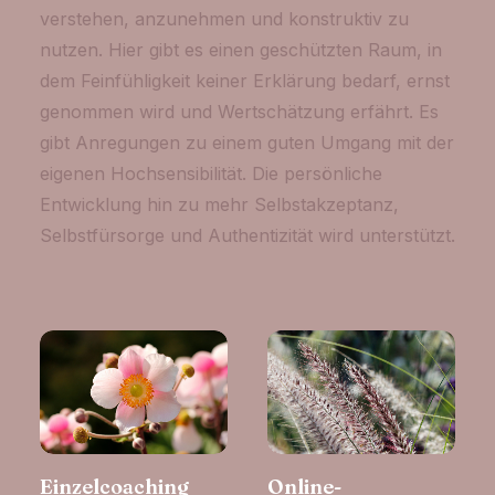
verstehen, anzunehmen und konstruktiv zu
nutzen. Hier gibt es einen geschützten Raum, in
dem Feinfühligkeit keiner Erklärung bedarf, ernst
genommen wird und Wertschätzung erfährt. Es
gibt Anregungen zu einem guten Umgang mit der
eigenen Hochsensibilität. Die persönliche
Entwicklung hin zu mehr Selbstakzeptanz,
Selbstfürsorge und Authentizität wird unterstützt.
Einzelcoaching
Online-