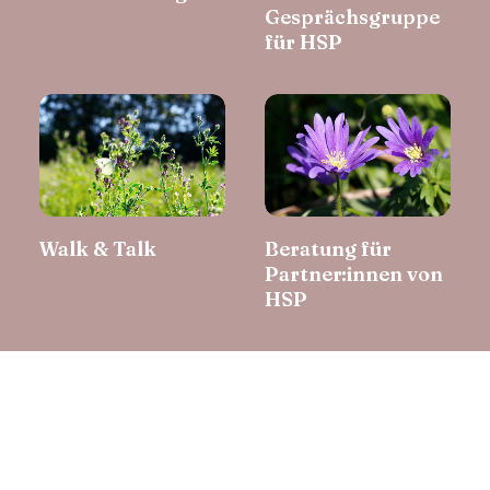
Gesprächsgruppe
für HSP
Walk & Talk
Beratung für
Partner:innen von
HSP
FAQ