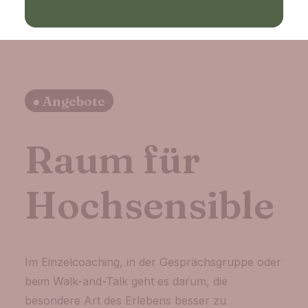
● Angebote
Raum für
Hochsensible
Im Einzelcoaching, in der Gesprächsgruppe oder
beim Walk-and-Talk geht es darum, die
besondere Art des Erlebens besser zu