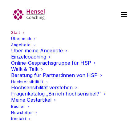
Start
Über mich
Angebote
Über meine Angebote
Einzelcoaching
Online-Gesprächsgruppe für HSP
Walk & Talk
Beratung für Partner:innen von HSP
Hochsensibilität
Hochsensibilität verstehen
Ulrike Hensel
Fragenkatalog „Bin ich hochsensibel?“
Meine Gastartikel
Coaching für
Bücher
Newsletter
Hochsensible
Kontakt