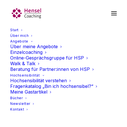
Start
Über mich
Angebote
Über meine Angebote
Einzelcoaching
Online-Gesprächsgruppe für HSP
Walk & Talk
Beratung für Partner:innen von HSP
Hochsensibilität
Hochsensibilität verstehen
Fragenkatalog „Bin ich hochsensibel?“
Buch „Mit viel Feingefühl“
Meine Gastartikel
Bücher
Newsletter
Kontakt