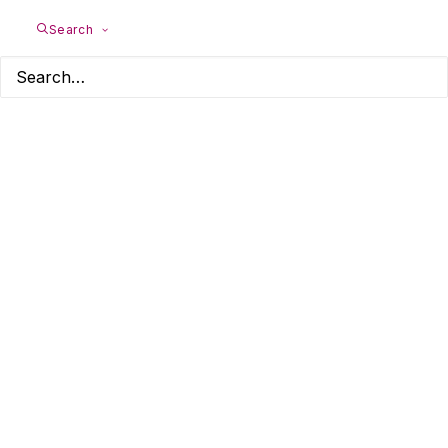
Search
Buch: Mit viel
Feingefühl -
Hochsensibilität