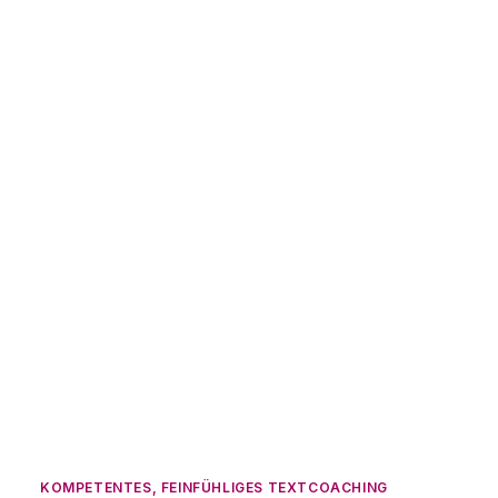
verstehen und
wertschätzen
Am 13. Juni 2012 habe ich das fertige
Manuskript an den Verlag geschickt.
Es wird im Oktober 2012 im
Junfermann-Verlag erscheinen.
READ MORE
by Ulrike Hensel
KOMPETENTES, FEINFÜHLIGES TEXTCOACHING