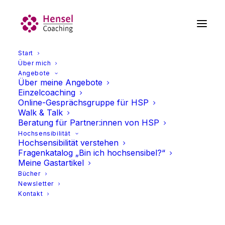
Start
Über mich
Angebote
Über meine Angebote
Einzelcoaching
Online-Gesprächsgruppe für HSP
Walk & Talk
Beratung für Partner:innen von HSP
Hochsensibilität
Hochsensibilität verstehen
Ulrike Hensel beantwortet
Fragenkatalog „Bin ich hochsensibel?“
Meine Gastartikel
Fragen
Bücher
Newsletter
Kontakt