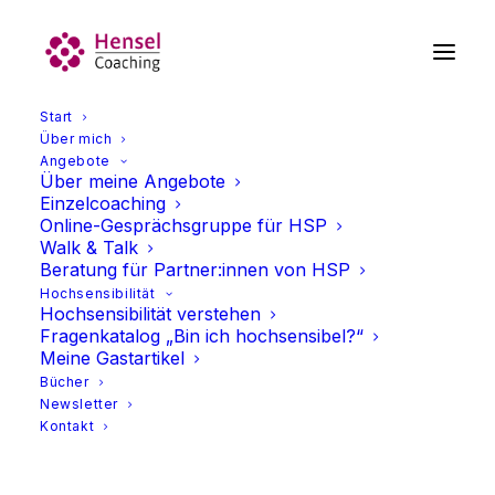
Start
Über mich
Angebote
Über meine Angebote
Einzelcoaching
Online-Gesprächsgruppe für HSP
Walk & Talk
Beratung für Partner:innen von HSP
Hochsensibilität
Hochsensibilität verstehen
Berufliche Ausrichtung für
Fragenkatalog „Bin ich hochsensibel?“
Meine Gastartikel
Hochsensible
Bücher
Newsletter
Kontakt