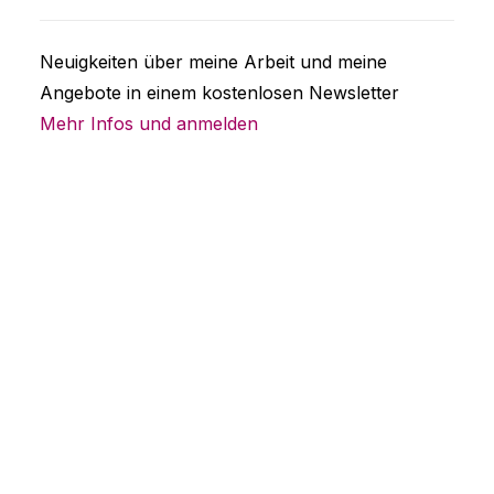
Neuigkeiten über meine Arbeit und meine
Angebote in einem kostenlosen Newsletter
Mehr Infos und anmelden
Raum für Hochsensible
Hier werden Sie gesehen, verstanden und
ernst genommen. Sie können sich in Ruhe
verorten, individuelle Problemlösungen finden
und stimmige Perspektiven entwickeln.