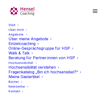
Start
Über mich
Angebote
Über meine Angebote
Einzelcoaching
Online-Gesprächsgruppe für HSP
Walk & Talk
Beratung für Partner:innen von HSP
Hochsensibilität
Hochsensibilität verstehen
Fragenkatalog „Bin ich hochsensibel?“
HSP in der Selbstständigkeit
Meine Gastartikel
Bücher
Newsletter
Kontakt