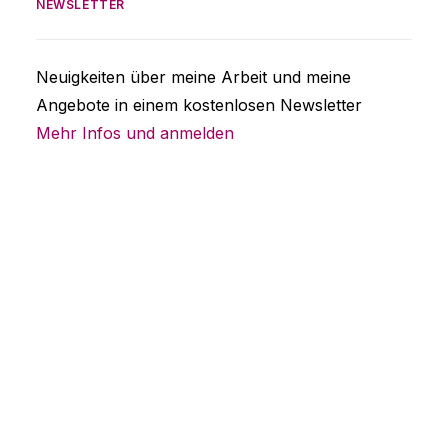
NEWSLETTER
Neuigkeiten über meine Arbeit und meine
Angebote in einem kostenlosen Newsletter
Mehr Infos und anmelden
Raum für Hochsensible
Hier werden Sie gesehen, verstanden und
ernst genommen. Sie können sich in Ruhe
verorten, individuelle Problemlösungen finden
und stimmige Perspektiven entwickeln.